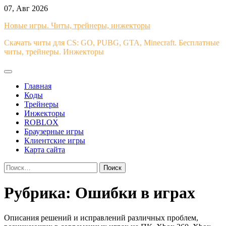
Перейти
07, Авг 2026
к
Новые игры. Читы, трейнеры, инжекторы
содержимому
Скачать читы для CS: GO, PUBG, GTA, Minecraft. Бесплатные
читы, трейнеры. Инжекторы
Главная
Коды
Трейнеры
Инжекторы
ROBLOX
Браузерные игры
Клиентские игры
Карта сайта
Найти:
Рубрика:
Ошибки в играх
Описания решений и исправлений различных проблем,