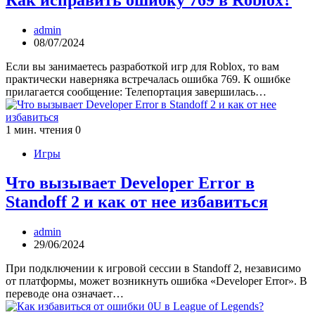
admin
08/07/2024
Если вы занимаетесь разработкой игр для Roblox, то вам
практически наверняка встречалась ошибка 769. К ошибке
прилагается сообщение: Телепортация завершилась…
1 мин. чтения
0
Игры
Что вызывает Developer Error в
Standoff 2 и как от нее избавиться
admin
29/06/2024
При подключении к игровой сессии в Standoff 2, независимо
от платформы, может возникнуть ошибка «Developer Error». В
переводе она означает…