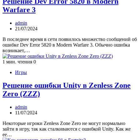
Решение Dev Error 5820 в Modern
Warfare 3
admin
21/07/2024
В последнее время в сети появилось множество сообщений об
ошибке Dev Error 5820 в Modern Warfare 3. Обычно ошибка
возникает,…
1 мин. чтения
0
Игры
Решение ошибки Unity в Zenless Zone
Zero (ZZZ)
admin
11/07/2024
Некоторые игроки Zenless Zone Zero не могут нормально
зайти в игру, так как сталкиваются с ошибкой Unity. Как же
ее…