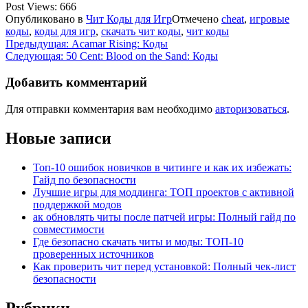
Post Views:
666
Опубликовано в
Чит Коды для Игр
Отмечено
cheat
,
игровые
коды
,
коды для игр
,
скачать чит коды
,
чит коды
Навигация
Предыдущая:
Acamar Rising: Коды
Следующая:
50 Cent: Blood on the Sand: Коды
по
записям
Добавить комментарий
Для отправки комментария вам необходимо
авторизоваться
.
Новые записи
Топ-10 ошибок новичков в читинге и как их избежать:
Гайд по безопасности
Лучшие игры для моддинга: ТОП проектов с активной
поддержкой модов
ак обновлять читы после патчей игры: Полный гайд по
совместимости
Где безопасно скачать читы и моды: ТОП-10
проверенных источников
Как проверить чит перед установкой: Полный чек-лист
безопасности
Рубрики