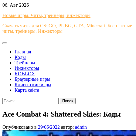
Перейти
06, Авг 2026
к
Новые игры. Читы, трейнеры, инжекторы
содержимому
Скачать читы для CS: GO, PUBG, GTA, Minecraft. Бесплатные
читы, трейнеры. Инжекторы
Главная
Коды
Трейнеры
Инжекторы
ROBLOX
Браузерные игры
Клиентские игры
Карта сайта
Найти:
Ace Combat 4: Shattered Skies: Коды
Опубликовано в
29/06/2022
автор:
admin