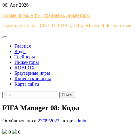
Перейти
06, Авг 2026
к
Новые игры. Читы, трейнеры, инжекторы
содержимому
Скачать читы для CS: GO, PUBG, GTA, Minecraft. Бесплатные 
Главная
Коды
Трейнеры
Инжекторы
ROBLOX
Браузерные игры
Клиентские игры
Карта сайта
Найти:
FIFA Manager 08: Коды
Опубликовано в
27/09/2022
автор:
admin
0
0