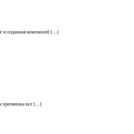
re и изданная компанией […]
а преемника все […]