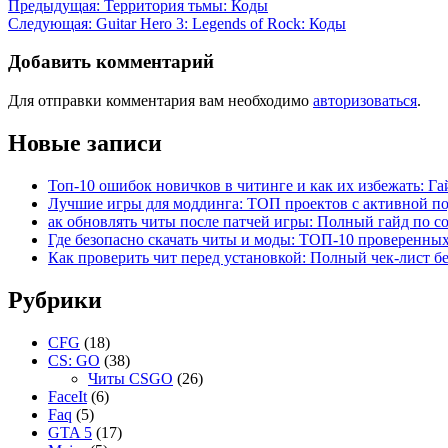
Навигация
Предыдущая:
Территория тьмы: Коды
Следующая:
Guitar Hero 3: Legends of Rock: Коды
по
записям
Добавить комментарий
Для отправки комментария вам необходимо
авторизоваться
.
Новые записи
Топ-10 ошибок новичков в читинге и как их избежать: Га
Лучшие игры для моддинга: ТОП проектов с активной п
ак обновлять читы после патчей игры: Полный гайд по с
Где безопасно скачать читы и моды: ТОП-10 проверенны
Как проверить чит перед установкой: Полный чек-лист б
Рубрики
CFG
(18)
CS: GO
(38)
Читы CSGO
(26)
FaceIt
(6)
Faq
(5)
GTA 5
(17)