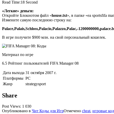
Read Time:
18 Second
«Легкие» деньги:
Откройте Блокнотом файл «
house.txt
«, в папке «ea sportsfifa m
Измените самую последнюю строку на:
Palace,Palais,Schloss,Palacio,Palazzo,Palac,-1200000000,palace
В игре получите $900 млн. на свой персональный кошелек.
Материал по игре
6.5 Рейтинг
пользователей FIFA Manager 08
Дата выхода
31 октября 2007 г.
Платформы
PC
Жанр
strategysport
Share
Post Views:
1 030
Опубликовано в
Чит Коды для Игр
Отмечено
cheat
,
игровые ко