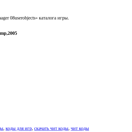
anager 08userobjects» каталога игры.
.bmp,2005
ды
,
коды для игр
,
скачать чит коды
,
чит коды