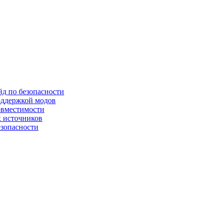
йд по безопасности
оддержкой модов
овместимости
х источников
езопасности