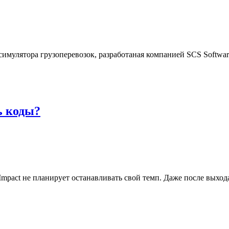
е симулятора грузоперевозок, разработаная компанией SCS Softwa
ь коды?
pact не планирует останавливать свой темп. Даже после выход