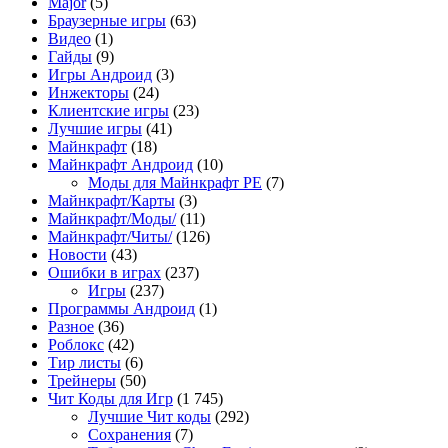
Major
(5)
Браузерные игры
(63)
Видео
(1)
Гайды
(9)
Игры Андроид
(3)
Инжекторы
(24)
Клиентские игры
(23)
Лучшие игры
(41)
Майнкрафт
(18)
Майнкрафт Андроид
(10)
Моды для Майнкрафт PE
(7)
Майнкрафт/Карты
(3)
Майнкрафт/Моды/
(11)
Майнкрафт/Читы/
(126)
Новости
(43)
Ошибки в играх
(237)
Игры
(237)
Программы Андроид
(1)
Разное
(36)
Роблокс
(42)
Тир листы
(6)
Трейнеры
(50)
Чит Коды для Игр
(1 745)
Лучшие Чит коды
(292)
Сохранения
(7)