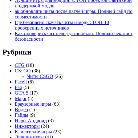
Лучшие игры для моддинга: ТОП проектов с активной
поддержкой модов
ак обновлять читы после патчей игры: Полный гайд по
совместимости
Где безопасно скачать читы и моды: ТОП-10
проверенных источников
Как проверить чит перед установкой: Полный чек-лист
безопасности
Рубрики
CFG
(18)
CS: GO
(38)
Читы CSGO
(26)
FaceIt
(6)
Faq
(5)
GTA 5
(17)
Major
(5)
Браузерные игры
(63)
Видео
(1)
Гайды
(9)
Игры Андроид
(3)
Инжекторы
(24)
Клиентские игры
(23)
Лучшие игры
(41)