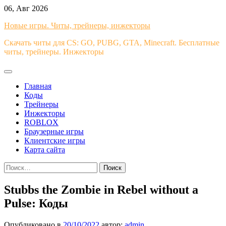
Перейти
06, Авг 2026
к
Новые игры. Читы, трейнеры, инжекторы
содержимому
Скачать читы для CS: GO, PUBG, GTA, Minecraft. Бесплатные
читы, трейнеры. Инжекторы
Главная
Коды
Трейнеры
Инжекторы
ROBLOX
Браузерные игры
Клиентские игры
Карта сайта
Найти:
Stubbs the Zombie in Rebel without a
Pulse: Коды
Опубликовано в
20/10/2022
автор:
admin