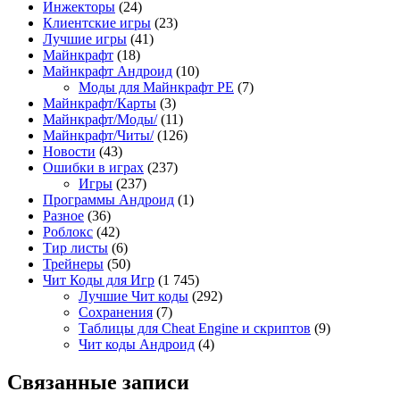
Инжекторы
(24)
Клиентские игры
(23)
Лучшие игры
(41)
Майнкрафт
(18)
Майнкрафт Андроид
(10)
Моды для Майнкрафт PE
(7)
Майнкрафт/Карты
(3)
Майнкрафт/Моды/
(11)
Майнкрафт/Читы/
(126)
Новости
(43)
Ошибки в играх
(237)
Игры
(237)
Программы Андроид
(1)
Разное
(36)
Роблокс
(42)
Тир листы
(6)
Трейнеры
(50)
Чит Коды для Игр
(1 745)
Лучшие Чит коды
(292)
Сохранения
(7)
Таблицы для Cheat Engine и скриптов
(9)
Чит коды Андроид
(4)
Связанные записи