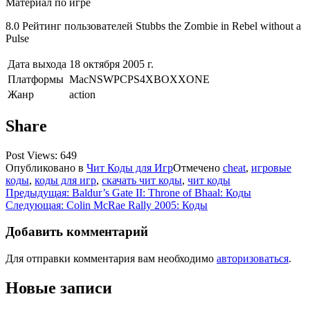
Материал по игре
8.0 Рейтинг пользователей Stubbs the Zombie in Rebel without a
Pulse
Дата выхода
18 октября 2005 г.
Платформы
MacNSWPCPS4XBOXXONE
Жанр
action
Share
Post Views:
649
Опубликовано в
Чит Коды для Игр
Отмечено
cheat
,
игровые
коды
,
коды для игр
,
скачать чит коды
,
чит коды
Навигация
Предыдущая:
Baldur’s Gate II: Throne of Bhaal: Коды
Следующая:
Colin McRae Rally 2005: Коды
по
записям
Добавить комментарий
Для отправки комментария вам необходимо
авторизоваться
.
Новые записи